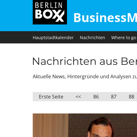
BusinessM
Hauptstadtkalender
Nachrichten
Where to go
Nachrichten aus Berl
Aktuelle News, Hintergründe und Analysen zu W
Erste Seite
<<
86
87
88