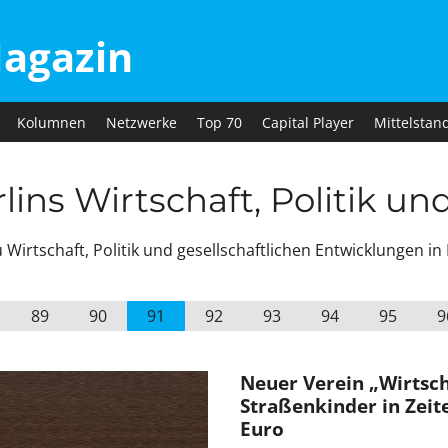
agazin
Kolumnen
Netzwerke
Top 70
Capital Player
Mittelstan
ins Wirtschaft, Politik un
irtschaft, Politik und gesellschaftlichen Entwicklungen in 
89
90
91
92
93
94
95
9
Neuer Verein „Wirtsch
Straßenkinder in Zeit
Euro