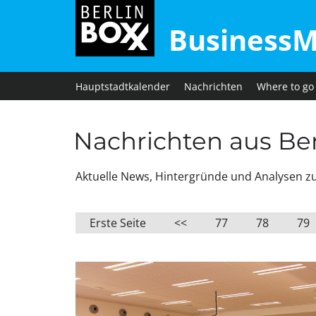
BusinessM
Hauptstadtkalender
Nachrichten
Where to go
Nachrichten aus Berl
Aktuelle News, Hintergründe und Analysen zu W
Erste Seite
<<
77
78
79