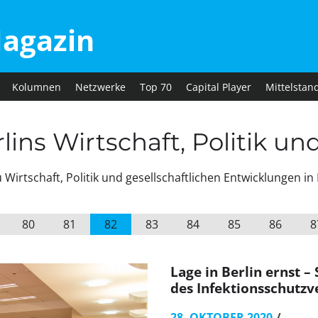
agazin
Kolumnen
Netzwerke
Top 70
Capital Player
Mittelstan
ins Wirtschaft, Politik un
irtschaft, Politik und gesellschaftlichen Entwicklungen in 
80
81
82
83
84
85
86
8
Lage in Berlin ernst 
des Infektionsschutz
28. OKTOBER 2020