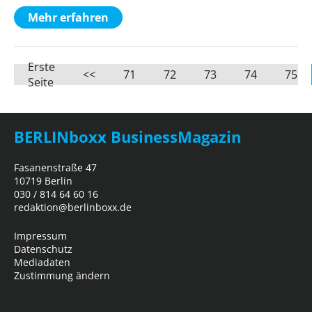
Mehr erfahren
Erste
<<
71
72
73
74
75
Seite
BERLINboxx BusinessMagazin
Fasanenstraße 47
10719 Berlin
030 / 814 64 60 16
redaktion@berlinboxx.de
Impressum
Datenschutz
Mediadaten
Zustimmung ändern