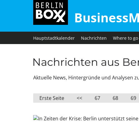
BusinessM
Hauptstadtkalender
Nachrichten
Where to go
Nachrichten aus Berl
Aktuelle News, Hintergründe und Analysen zu W
Erste Seite
<<
67
68
69