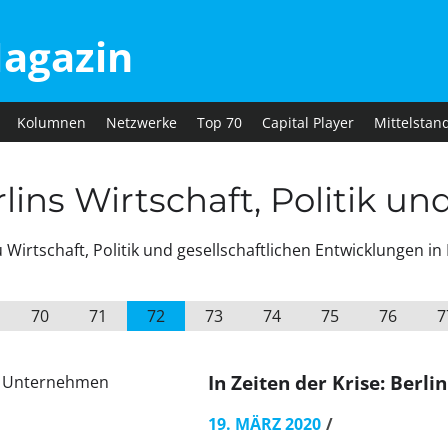
agazin
Kolumnen
Netzwerke
Top 70
Capital Player
Mittelstan
ins Wirtschaft, Politik un
irtschaft, Politik und gesellschaftlichen Entwicklungen in 
70
71
72
73
74
75
76
7
In Zeiten der Krise: Berl
19. MÄRZ 2020