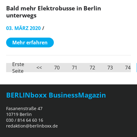
Bald mehr Elektrobusse in Berlin
unterwegs
03. MÄRZ 2020
Mehr erfahren
Erste
<<
70
71
72
73
74
Seite
BERLINboxx BusinessMagazin
Fasanenstraße 47
10719 Berlin
030 / 814 64 60 16
redaktion@berlinboxx.de