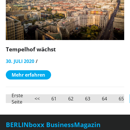
Tempelhof wächst
30. JULI 2020
Mehr erfahren
Erste
<<
61
62
63
64
65
Seite
BERLINboxx BusinessMagazin