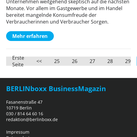
Unternehmen weitgehend skeptisch auf die nächsten
Monate. Vor allem im Gastgewerbe und im Handel
bereitet mangelnde Konsumfreude der
Verbraucherinnen und Verbraucher Sorgen.
Mehr erfahren
Erste
<<
25
26
27
28
29
Seite
BERLINboxx BusinessMagazin
Fasanenstraße 47
10719 Berlin
030 / 814 64 60 16
redaktion@berlinboxx.de
Impressum