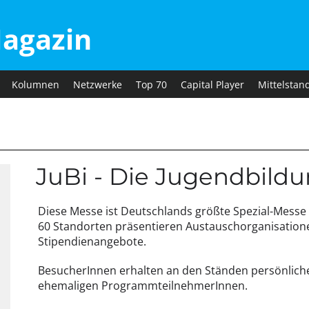
agazin
Kolumnen
Netzwerke
Top 70
Capital Player
Mittelstan
JuBi - Die Jugendbild
Diese Messe ist Deutschlands größte Spezial-Messe 
60 Standorten präsentieren Austauschorganisatio
Stipendienangebote.
BesucherInnen erhalten an den Ständen persönlich
ehemaligen ProgrammteilnehmerInnen.