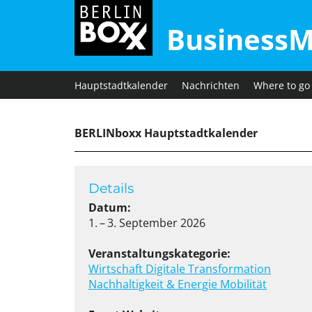
BusinessM
Hauptstadtkalender
Nachrichten
Where to go
BERLINboxx Hauptstadtkalender
Details
Datum:
1. – 3. September 2026
Veranstaltungskategorie:
Wirtschaft
Digitale Transformation
Nachhaltigkeit & Energie
Mobilität