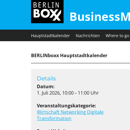
BusinessM
Hauptstadtkalender
Nachrichten
Where to go
BERLINboxx Hauptstadtkalender
Details
Datum:
1. Juli 2026, 10:00 – 11:00 Uhr
Veranstaltungskategorie:
Wirtschaft
Networking
Digitale
Transformation