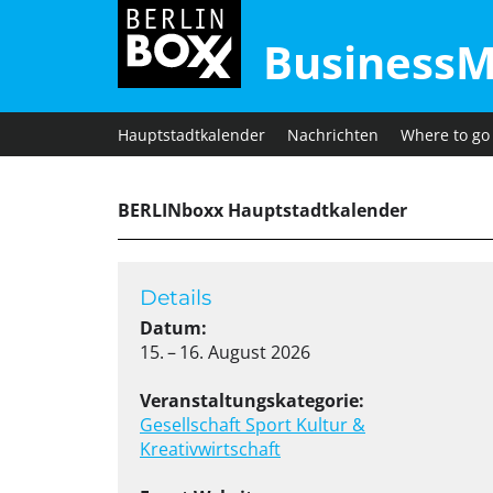
BusinessM
Hauptstadtkalender
Nachrichten
Where to go
BERLINboxx Hauptstadtkalender
Details
Datum:
15. – 16. August 2026
Veranstaltungskategorie:
Gesellschaft
Sport
Kultur &
Kreativwirtschaft