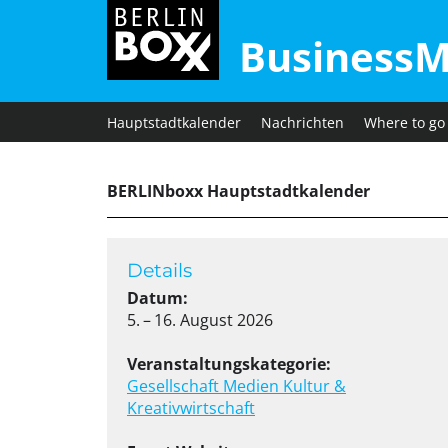
BusinessM
Hauptstadtkalender
Nachrichten
Where to go
BERLINboxx Hauptstadtkalender
Details
Datum:
5. – 16. August 2026
Veranstaltungskategorie:
Gesellschaft
Medien
Kultur &
Kreativwirtschaft