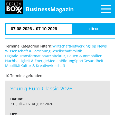
BusinessMagazin
Termine Kategorien Filtern:
Wirtschaft
Networking
Top News
Wissenschaft & Forschung
Gesellschaft
Politik
Digitale Transformation
Architektur, Bauen & Immobilien
Nachhaltigkeit & Energie
Medien
Bildung
Sport
Gesundheit
Mobilität
Kultur & Kreativwirtschaft
10 Termine gefunden
Young Euro Classic 2026
Datum:
31. Juli – 16. August 2026
Ort: