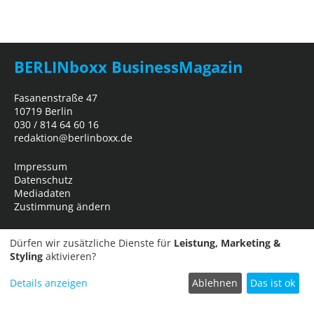
BERLINboxx BusinessMagazin
Fasanenstraße 47
10719 Berlin
030 / 814 64 60 16
redaktion@berlinboxx.de
Impressum
Datenschutz
Mediadaten
Zustimmung ändern
Dürfen wir zusätzliche Dienste für
Leistung, Marketing &
Styling
aktivieren?
Details anzeigen
Ablehnen
Das ist ok
Termin einreichen