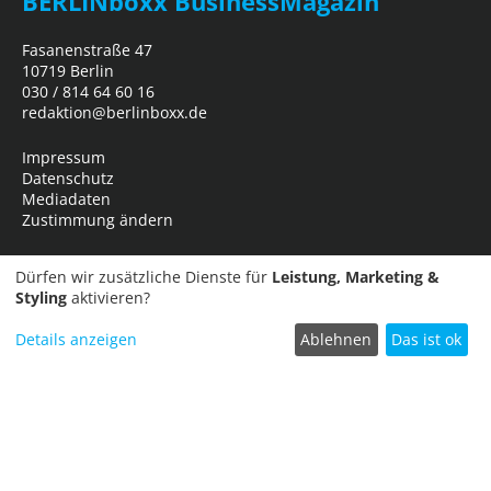
BERLINboxx BusinessMagazin
Fasanenstraße 47
10719 Berlin
030 / 814 64 60 16
redaktion@berlinboxx.de
Impressum
Datenschutz
Mediadaten
Zustimmung ändern
Dürfen wir zusätzliche Dienste für
Leistung, Marketing &
Styling
aktivieren?
Details anzeigen
Ablehnen
Das ist ok
Termin einreichen
Copyright © 2026
Business Network Marketing- und Verlagsgesellschaft
mbH