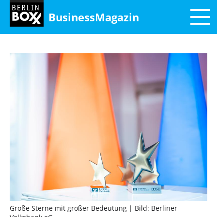
BusinessMagazin
Große Sterne mit großer Bedeutung
| Bild: Berliner