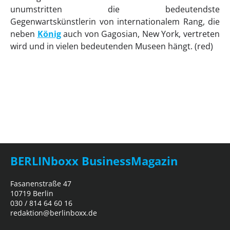
unumstritten die bedeutendste
Gegenwartskünstlerin von internationalem Rang, die
neben
König
auch von Gagosian, New York, vertreten
wird und in vielen bedeutenden Museen hängt. (red)
BERLINboxx BusinessMagazin
Fasanenstraße 47
10719 Berlin
030 / 814 64 60 16
redaktion@berlinboxx.de