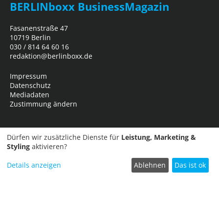
BERLINboxx BusinessMagazin
Fasanenstraße 47
10719 Berlin
030 / 814 64 60 16
redaktion@berlinboxx.de
Impressum
Datenschutz
Mediadaten
Zustimmung ändern
Dürfen wir zusätzliche Dienste für
Leistung, Marketing &
Styling
aktivieren?
Details anzeigen
Ablehnen
Das ist ok
Termin einreichen
Copyright © 2026
Business Network Marketing- und Verlagsgesellschaft
mbH