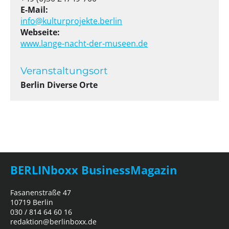
E-Mail:
info@kulturprojekte.berlin
Webseite:
www.lange-nacht-der-museen.de
Veranstaltungsort
Berlin Diverse Orte
BERLINboxx BusinessMagazin
Fasanenstraße 47
10719 Berlin
030 / 814 64 60 16
redaktion@berlinboxx.de