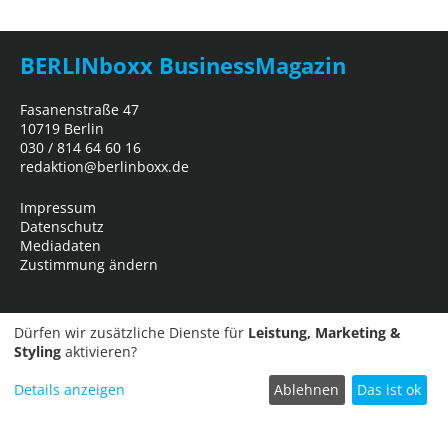
BERLINboxx BusinessMagazin
Fasanenstraße 47
10719 Berlin
030 / 814 64 60 16
redaktion@berlinboxx.de
Impressum
Datenschutz
Mediadaten
Zustimmung ändern
Dürfen wir zusätzliche Dienste für
Leistung, Marketing &
Styling
aktivieren?
Details anzeigen
Ablehnen
Das ist ok
Termin einreichen