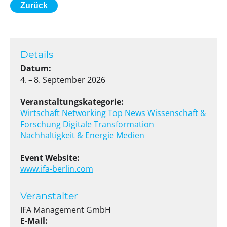
Zurück
Details
Datum:
4. – 8. September 2026
Veranstaltungskategorie:
Wirtschaft
Networking
Top News
Wissenschaft &
Forschung
Digitale Transformation
Nachhaltigkeit & Energie
Medien
Event Website:
www.ifa-berlin.com
Veranstalter
IFA Management GmbH
E-Mail: