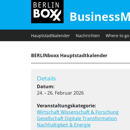
BusinessM
Hauptstadtkalender
Nachrichten
Where to go
BERLINboxx Hauptstadtkalender
Details
Datum:
24. – 26. Februar 2026
Veranstaltungskategorie:
Wirtschaft
Wissenschaft & Forschung
Gesellschaft
Digitale Transformation
Nachhaltigkeit & Energie