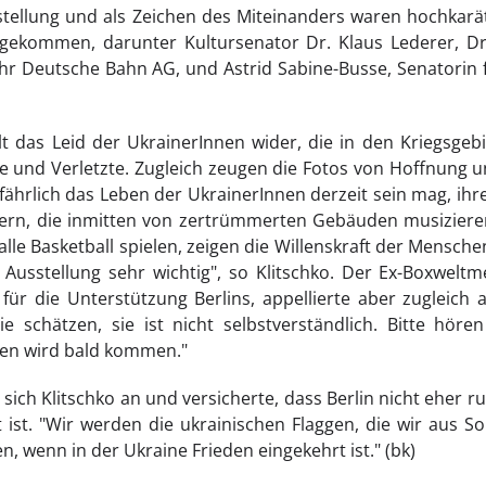
tellung und als Zeichen des Miteinanders waren hochkarät
 gekommen, darunter Kultursenator Dr. Klaus Lederer, Dr.
r Deutsche Bahn AG, und Astrid Sabine-Busse, Senatorin f
lt das Leid der UkrainerInnen wider, die in den Kriegsge
e und Verletzte. Zugleich zeugen die Fotos von Hoffnung 
ährlich das Leben der UkrainerInnen derzeit sein mag, ihre
kern, die inmitten von zertrümmerten Gebäuden musizieren
lle Basketball spielen, zeigen die Willenskraft der Menschen.
 Ausstellung sehr wichtig", so Klitschko. Der Ex-Boxweltm
für die Unterstützung Berlins, appellierte aber zugleich 
 schätzen, sie ist nicht selbstverständlich. Bitte hören
den wird bald kommen."
sich Klitschko an und versicherte, dass Berlin nicht eher ru
 ist. "Wir werden die ukrainischen Flaggen, die wir aus Sol
, wenn in der Ukraine Frieden eingekehrt ist." (bk)