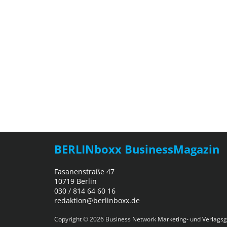
BERLINboxx BusinessMagazin
Fasanenstraße 47
10719 Berlin
030 / 814 64 60 16
redaktion@berlinboxx.de
Copyright © 2026
Business Network Marketing- und Verlagsg