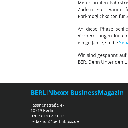
Meter breiten Fahrstre
Zudem soll Raum fü
Parkmöglichkeiten für
An diese Phase schli
Vorbereitungen für ei
einige Jahre, so die
Sen
Wir sind gespannt auf 
BER. Denn Unter den Li
BERLINboxx BusinessMagazin
Fasanenstraße 47
10719 Berlin
030 / 814 64 60 16
redaktion@berlinboxx.de