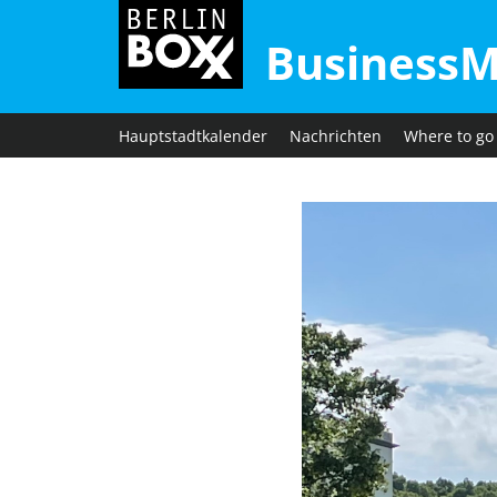
BusinessM
Hauptstadtkalender
Nachrichten
Where to go