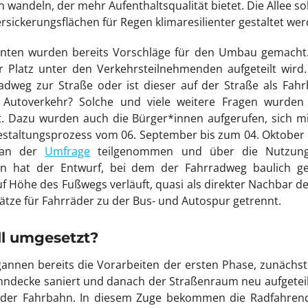
wandeln, der mehr Aufenthaltsqualität bietet. Die Allee so
sickerungsflächen für Regen klimaresilienter gestaltet wer
anten wurden bereits Vorschläge für den Umbau gemacht. 
 Platz unter den Verkehrsteilnehmenden aufgeteilt wird. 
dweg zur Straße oder ist dieser auf der Straße als Fahrb
Autoverkehr? Solche und viele weitere Fragen wurden
. Dazu wurden auch die Bürger*innen aufgerufen, sich 
taltungsprozess vom 06. September bis zum 04. Oktober z
 an der
Umfrage
teilgenommen und über die Nutzung 
 hat der Entwurf, bei dem der Fahrradweg baulich ge
uf Höhe des Fußwegs verläuft, quasi als direkter Nachbar d
ätze für Fahrräder zu der Bus- und Autospur getrennt.
ll umgesetzt?
annen bereits die Vorarbeiten der ersten Phase, zunächst
hndecke saniert und danach der Straßenraum neu aufgeteil
 der Fahrbahn. In diesem Zuge bekommen die Radfahrend