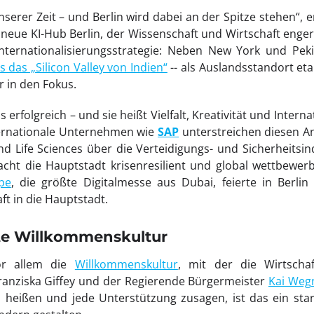
serer Zeit – und Berlin wird dabei an der Spitze stehen“, e
 neue KI-Hub Berlin, der Wissenschaft und Wirtschaft enger
nternationalisierungsstrategie: Neben New York und Pe
s das „Silicon Valley von Indien“
-- als Auslandsstandort eta
r in den Fokus.
rfolgreich – und sie heißt Vielfalt, Kreativität und Interna
ternationale Unternehmen wie
SAP
unterstreichen diesen Ans
nd Life Sciences über die Verteidigungs- und Sicherheitsin
cht die Hauptstadt krisenresilient und global wettbewerb
pe
, die größte Digitalmesse aus Dubai, feierte in Berli
ft in die Hauptstadt.
e Willkommenskultur
or allem die
Willkommenskultur
, mit der die Wirtschaf
ranziska Giffey und der Regierende Bürgermeister
Kai Weg
heißen und jede Unterstützung zusagen, ist das ein stark