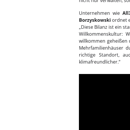
nicht nur verwalten, so
Unternehmen wie
Al
Borzyskowski
ordnet e
„Diese Bilanz ist ein s
Willkommenskultur: W
willkommen geheißen 
Mehrfamilienhäuser du
richtige Standort, a
klimafreundlicher.“