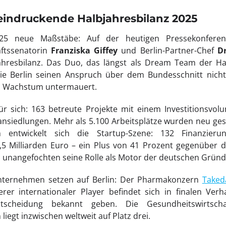
indruckende Halbjahresbilanz 2025
025 neue Maßstäbe: Auf der heutigen Pressekonfer
aftssenatorin
Franziska Giffey
und Berlin-Partner-Chef
Dr
hresbilanz. Das Duo, das längst als Dream Team der Ha
 wie Berlin seinen Anspruch über dem Bundesschnitt nicht
s Wachstum untermauert.
ür sich: 163 betreute Projekte mit einem Investitionsvol
nsiedlungen. Mehr als 5.100 Arbeitsplätze wurden neu ges
 entwickelt sich die Startup-Szene: 132 Finanzier
 Milliarden Euro – ein Plus von 41 Prozent gegenüber 
 unangefochten seine Rolle als Motor der deutschen Gründ
Unternehmen setzen auf Berlin: Der Pharmakonzern
Taked
erer internationaler Player befindet sich in finalen Ver
tscheidung bekannt geben. Die Gesundheitswirtscha
 liegt inzwischen weltweit auf Platz drei.