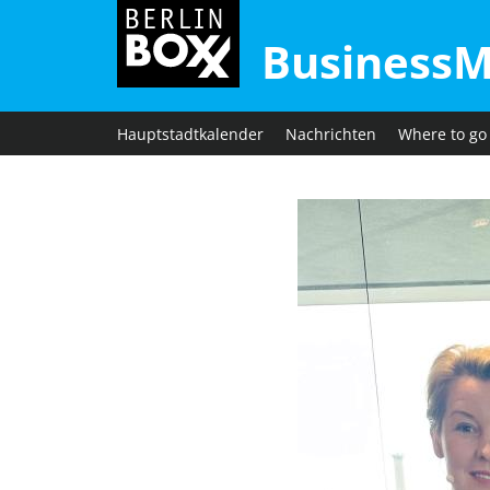
BusinessM
Hauptstadtkalender
Nachrichten
Where to go