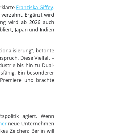
rklärte
Franziska Giffey
.
 verzahnt. Ergänzt wird
king wird ab 2026 auch
bliert, Japan und Indien
tionalisierung“, betonte
pruch. Diese Vielfalt –
dustrie bis hin zu Dual-
sfähig. Ein besonderer
n Premiere und brachte
tspolitik agiert. Wenn
ner
neue Unternehmen
es Zeichen: Berlin will